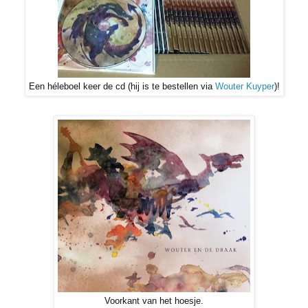
Een héleboel keer de cd (hij is te bestellen via
Wouter Kuyper
)!
Voorkant van het hoesje.