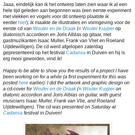
Jaaa, eindelijk kan ik het ontwerp laten zien waar ik al een
hele tijd geleden aan begonnen was (een eerste experiment
met vlekken en vogels voor dit ontwerp plaatste ik
eerder
hier
): ik maakte de illustraties en vormgeving voor de
eerste cd van
Wouter en de Draak
(=
Wouter Kuyper
op
diatonisch accordeon en Joris Alblas op gitaar, met
gastmuzikanten Isaac Muller, Frank van Vliet en Roeland
Uijtdewilligen). De cd werd afgelopen zaterdag
gepresenteerd op het festival
Cadansa
in Duiven en hij is
erg mooi geworden, vind ik!
Happy to be able to show you the results of a project I have
been working on for a while (a first experiment for this was
posted
here
earlier): I did the artwork and graphic design on
a cd-cover for
Wouter en de Draak
(=
Wouter Kuyper
on
diatonic accordion and Joris Alblas on guitar, with guest
musicians Isaac Muller, Frank van Vlie, and Roeland
Uijtdewilligen). The cd was presented on Saturday at
Cadansa
festival in Duiven!